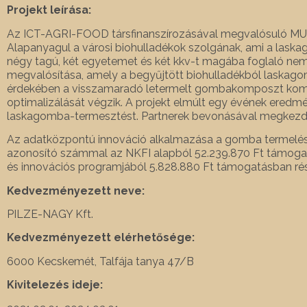
Projekt leírása:
Az ICT-AGRI-FOOD társfinanszírozásával megvalósuló MUSH
Alapanyagul a városi biohulladékok szolgának, ami a laska
négy tagú, két egyetemet és két kkv-t magába foglaló nemz
megvalósítása, amely a begyűjtött biohulladékból laskagom
érdekében a visszamaradó letermelt gombakomposzt kompo
optimalizálását végzik. A projekt elmúlt egy évének eredmé
laskagomba-termesztést. Partnerek bevonásával megkezdődö
Az adatközpontú innováció alkalmazása a gomba termelés
azonosító számmal az NKFI alapból 52.239.870 Ft támog
és innovációs programjából 5.828.880 Ft támogatásban ré
Kedvezményezett neve:
PILZE-NAGY Kft.
Kedvezményezett elérhetősége:
6000 Kecskemét, Talfája tanya 47/B
Kivitelezés ideje: