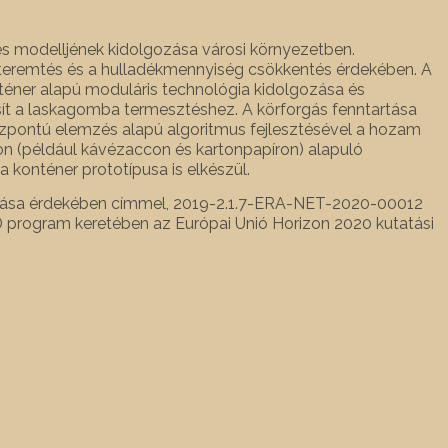
 modelljének kidolgozása városi környezetben.
ékteremtés és a hulladékmennyiség csökkentés érdekében. A
téner alapú moduláris technológia kidolgozása és
osít a laskagomba termesztéshez. A körforgás fenntartása
pontú elemzés alapú algoritmus fejlesztésével a hozam
kon (például kávézaccon és kartonpapíron) alapuló
konténer prototípusa is elkészül.
ítása érdekében címmel, 2019-2.1.7-ERA-NET-2020-00012
rogram keretében az Európai Unió Horizon 2020 kutatási