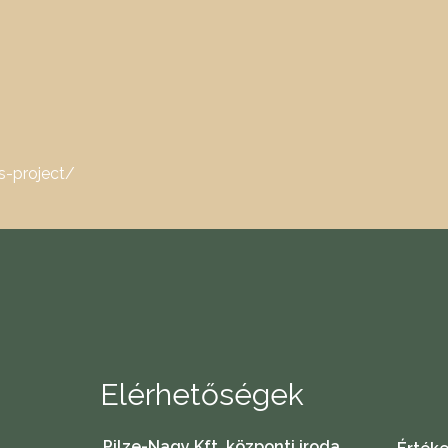
-project/
Elérhetőségek
Pilze-Nagy Kft. központi iroda