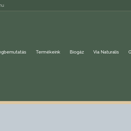
.hu
égbemutatás
Termékeink
Biogáz
Via Naturalis
G