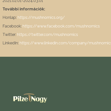
2021.02.01-2024.03.01
További információk:
Honlap:
https://mushnomics.org/
Facebook:
https://www.facebook.com/mushnomics
Twitter:
https://twitter.com/mushnomics
LinkedIn:
https://www.linkedin.com/company/mushnomics