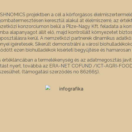
NOMICS projektben a cél a körforgásos élelmiszertermelés
gombatermesztésen keresztül alakul át élelmiszerré, az ért
etközi konzorciumon belül a Pilze-Nagy Kft. feladata a kon
ba alapanyagot állít elő, majd kontrollált környezetet bizt
sztálásra kerül. A nemzetközi partnerek dinamikus adatköz
nyei ígéretesek. Sikerült demonstrálni a városi biohulladéko
tt ezen biohulladékok kísérleti begyűjtése és hamarosan a 
 értékláncában a termelékenység és az adatmegosztás jav
atást nyert, továbbá az ERA-NET COFUND /ICT-AGRI-FOOD p
szesülhet. (támogatási szerződés no 862665).