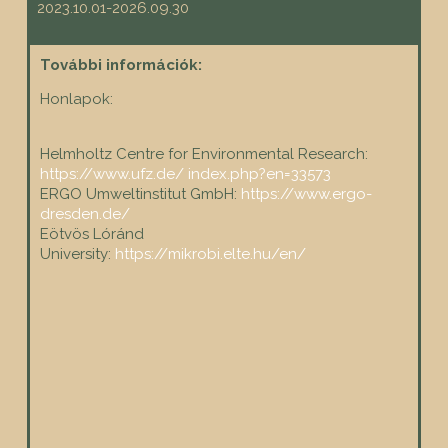
2023.10.01-2026.09.30
További információk:
Honlapok:
Helmholtz Centre for Environmental Research:
https://www.ufz.de/ index.php?
en=33573
ERGO Umweltinstitut GmbH:
https://www.ergo-
dresden.de/
Eötvös Lóránd
University:
https://mikrobi.elte.hu/en/