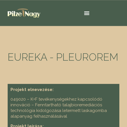
EUREKA - PLEUROREM
Projekt elnevezése:
049020 – K+F tevékenységekhez kapcsolódó
innováció – Fenntartható talajbioremediációs
technológia kidolgozása letermett laskagomba
alapanyag felhasználásával
Projekt leírása: