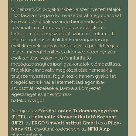
Új nemzetközi projektünkben a szennyezett talajok
tisztítására szolgáló környezetbarát megoldásokat
keressük. Az alkalmazandó bioremediációs*
folyamat kulcsfontosságú összetevőjeként a
laskagomba-termesztésből származó letermett
tápközeget használjuk fel. E mezőgazdasági
melléktermék újrahasznosításával a projekt célja a
talajok méregtelenítése, a környezetszennyezés
csökkentése, valamint a fenntartható
mezőgazdasági és ipari gyakorlatok előmozdítása.
Projektünk innovatív megközelítése nemcsak a
talajszennyezéssel foglalkozik, hanem gyakorlati
megoldást is kínál a letermett laskagomba-
szubsztrát kezelésére, javítva a környezet
egészségét és az erőforrás-
hatékonyságot.
A projekt az
Eötvös Loránd Tudományegyetem
(ELTE)
, a
Helmholtz Környezetkutató Központ
(UFZ)
, az
ERGO Umweltinstitut GmbH
és a
Pilze-
Nagy Kft.
együttműködésében, az
NFKI Alap
támogatásával