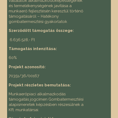
vállalatok alkalmazkodóképességének
és termelékenységének javítása a
munkaerő fejlesztésén keresztül történő
támogatásáról – Hatékony
gombatermesztési gyakorlatok
Szerződött támogatás összege:
6.636.528,- Ft
Támogatás intenzitása:
60%
Projekt azonosító:
70351/36/00167
Projekt részletes bemutatása:
Munkaerőpiaci alkalmazkodás
támogatás jogcímen Gombatermesztési
alapismeretek képzésben részesülnek a
Kft. munkatársai.