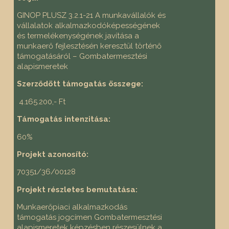
GINOP PLUSZ 3.2.1-21 A munkavállalók és
vállalatok alkalmazkodóképességének
és termelékenységének javítása a
munkaerő fejlesztésén keresztül történő
támogatásáról – Gombatermesztési
alapismeretek
Szerződött támogatás összege:
4.165.200,- Ft
Támogatás intenzitása:
60%
Projekt azonosító:
70351/36/00128
Projekt részletes bemutatása:
Munkaerőpiaci alkalmazkodás
támogatás jogcímen Gombatermesztési
alapismeretek képzésben részesülnek a