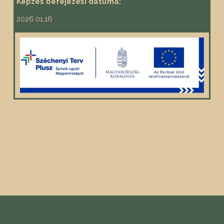
Képzés befejezési dátuma:
2026.01.16