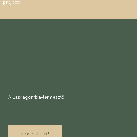
project/
A Laskagomba-termesztő
Írjon nekünk!