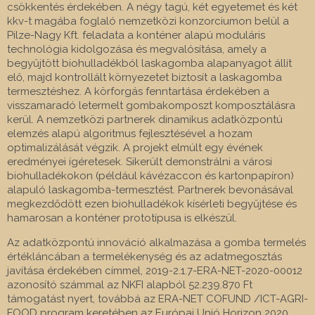
csökkentés érdekében. A négy tagú, két egyetemet és két
kkv-t magába foglaló nemzetközi konzorciumon belül a
Pilze-Nagy Kft. feladata a konténer alapú moduláris
technológia kidolgozása és megvalósítása, amely a
begyűjtött biohulladékból laskagomba alapanyagot állít
elő, majd kontrollált környezetet biztosít a laskagomba
termesztéshez. A körforgás fenntartása érdekében a
visszamaradó letermelt gombakomposzt komposztálásra
kerül. A nemzetközi partnerek dinamikus adatközpontú
elemzés alapú algoritmus fejlesztésével a hozam
optimalizálását végzik. A projekt elmúlt egy évének
eredményei ígéretesek. Sikerült demonstrálni a városi
biohulladékokon (például kávézaccon és kartonpapíron)
alapuló laskagomba-termesztést. Partnerek bevonásával
megkezdődött ezen biohulladékok kísérleti begyűjtése és
hamarosan a konténer prototípusa is elkészül.
Az adatközpontú innováció alkalmazása a gomba termelés
értékláncában a termelékenység és az adatmegosztás
javítása érdekében címmel, 2019-2.1.7-ERA-NET-2020-00012
azonosító számmal az NKFI alapból 52.239.870 Ft
támogatást nyert, továbbá az ERA-NET COFUND /ICT-AGRI-
FOOD program keretében az Európai Unió Horizon 2020