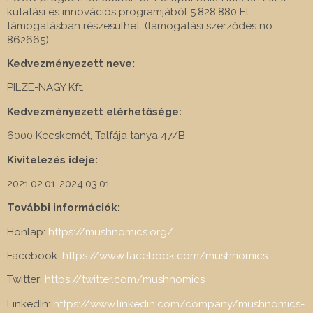
kutatási és innovációs programjából 5.828.880 Ft
támogatásban részesülhet. (támogatási szerződés no
862665).
Kedvezményezett neve:
PILZE-NAGY Kft.
Kedvezményezett elérhetősége:
6000 Kecskemét, Talfája tanya 47/B
Kivitelezés ideje:
2021.02.01-2024.03.01
További információk:
Honlap:
https://mushnomics.org/
Facebook:
https://www.facebook.com/mushnomics
Twitter:
https://twitter.com/mushnomics
LinkedIn:
https://www.linkedin.com/company/mushnomics-